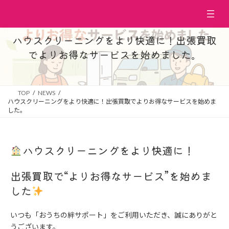
コ
ナ
ン
ビ
テ
ゲ
ン
ー
ハウスクリーニングをより快適に！出張買取
ツ
シ
でよりお得なサービスを始めました。
へ
ョ
ス
ン
キ
に
ッ
移
TOP
NEWS
プ
動
ハウスクリーニングをより快適に！出張買取でよりお得なサービスを始めま
した。
ハウスクリーニングをより快適に！
出張買取で“よりお得なサービス”を始めま
した
いつも「おうちの絆サポート」をご利用いただき、誠にありがと
うございます。