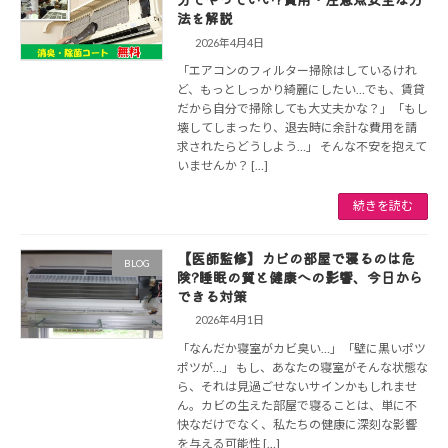
法を解説
2026年4月4日
「エアコンのフィルター掃除はしているけれ
ど、もっとしっかり綺麗にしたい…でも、賃貸
だから自分で掃除しても大丈夫かな？」「もし
壊してしまったり、退去時に余計な費用を請
求されたらどうしよう…」 そんな不安を抱えて
いませんか？ […]
続きを読む
【医師監修】カビの部屋で寝るのは危
BLOG
険?睡眠の質と健康への影響、今日から
できる対策
2026年4月1日
「なんだか寝室がカビ臭い…」「壁に黒いポツ
ポツが…」 もし、あなたの寝室がそんな状態な
ら、それは見過ごせないサインかもしれませ
ん。カビの生えた部屋で寝ることは、単に不
快なだけでなく、私たちの健康に深刻な影響
を与える可能性 […]