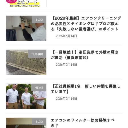
ジ
送
【2026年最新】エアコンクリーニング
り
BLOG
の必要性とタイミングは？プロが教え
る「失敗しない業者選び」のポイント
2026年5月14日
【一目瞭然！】高圧洗浄で外壁の輝き
作業事例
が復活（横浜市南区）
2026年5月14日
【正社員採用1名 新しい仲間を募集し
NEWS
ています】
2026年5月14日
エアコンのフィルターはお掃除すべ
BLOG
き？