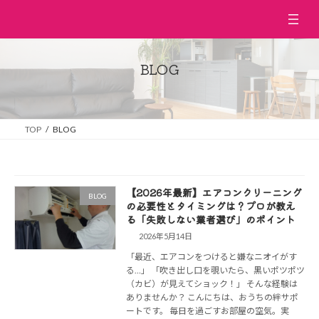
コ
ナ
ン
ビ
テ
ゲ
ン
ー
ツ
シ
BLOG
へ
ョ
ス
ン
キ
に
ッ
移
TOP
BLOG
プ
動
【2026年最新】エアコンクリーニング
BLOG
の必要性とタイミングは？プロが教え
る「失敗しない業者選び」のポイント
2026年5月14日
「最近、エアコンをつけると嫌なニオイがす
る…」 「吹き出し口を覗いたら、黒いポツポツ
（カビ）が見えてショック！」 そんな経験は
ありませんか？ こんにちは、おうちの絆サポ
ートです。 毎日を過ごすお部屋の空気。実