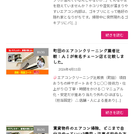
ブリが潜んでいるんじゃないか…」そんな不安
を抱えていませんか？ホコリや湿気が溜まりや
すいエアコン内部は、ゴキブリにとって格好の
隠れ家となりがちです。掃除中に突然現れるゴ
キブリにパ […]
続きを読む
町田のエアコンクリーニング業者比
BLOG
較：ＡＩが有名チェーン店と比較しま
した。
2026年4月11日
エアコンクリーニング比較表（町田） 項目
おうちの絆サポート おそうじ○○ 技術力・仕
上がり ◎ 丁寧・時間をかける ○ マニュアル
化・安定だが差あり 当たり外れ ◎ ほぼなし
（担当固定） △ 店舗・人による差あり […]
続きを読む
賃貸物件のエアコン掃除、どこまで自
BLOG
分でやっていい?費用・注意点安全な方