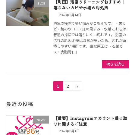
【町田】浴室クリーニングおすすめ｜
BLOG
落ちないカビや水垢の対処法
2026年3月14日
浴室の掃除で多い悩みがこちらです。 ・黒カ
ビ・鏡のウロコ・床の黒ずみ・水垢 これらは
普通の掃除では落ちにくい汚れです。 浴室の
汚れの原因 浴室は湿気が多いため、汚れが蓄
積しやすい場所です。 主な原因は ・石鹸カ
ス・皮脂汚 […]
続きを読む
投
1
2
»
固
固
定
定
稿
ペ
ペ
最近の投稿
の
ー
ー
ジ
ジ
ペ
【重要】Instagramアカウント乗っ取
NEWS
りに関するご注意
ー
2026年8月1日