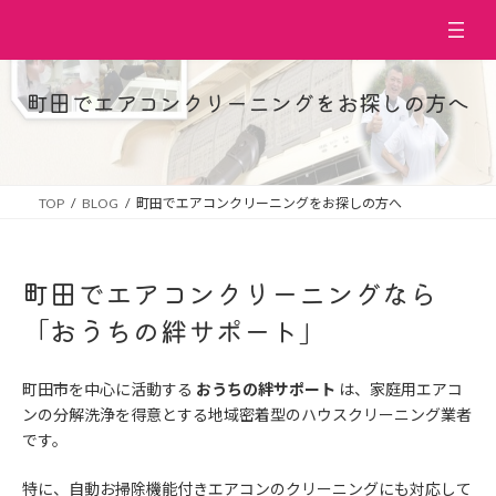
コ
ナ
ン
ビ
テ
ゲ
ン
ー
町田でエアコンクリーニングをお探しの方へ
ツ
シ
へ
ョ
ス
ン
キ
に
ッ
移
TOP
BLOG
町田でエアコンクリーニングをお探しの方へ
プ
動
町田でエアコンクリーニングなら
「おうちの絆サポート」
町田市を中心に活動する
おうちの絆サポート
は、家庭用エアコ
ンの分解洗浄を得意とする地域密着型のハウスクリーニング業者
です。
特に、自動お掃除機能付きエアコンのクリーニングにも対応して