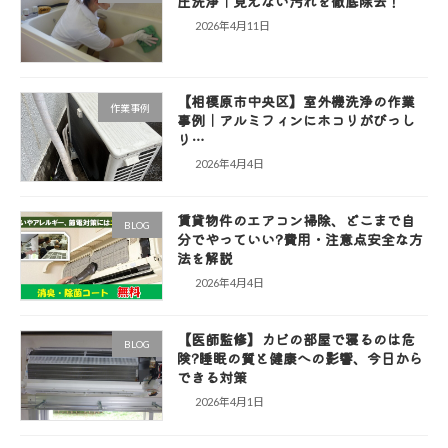
圧洗浄｜見えない汚れを徹底除去！
2026年4月11日
【相模原市中央区】室外機洗浄の作業
作業事例
事例｜アルミフィンにホコリがびっし
り…
2026年4月4日
賃貸物件のエアコン掃除、どこまで自
BLOG
分でやっていい?費用・注意点安全な方
法を解説
2026年4月4日
【医師監修】カビの部屋で寝るのは危
BLOG
険?睡眠の質と健康への影響、今日から
できる対策
2026年4月1日