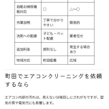
自動お掃除機
○
△〜○
能対応
丁寧で分かり
作業説明
簡易的
やすい
子ども・ペッ
洗剤への配慮
業者任せ
ト配慮
発生する場合
追加料金
原則なし
あり
地域対応
町田密着
広域
町田でエアコンクリーニングを依頼
するなら
エアコン内部の汚れは、見えない分後回しにされがちですが、空
気の質や電気代にも影響します。